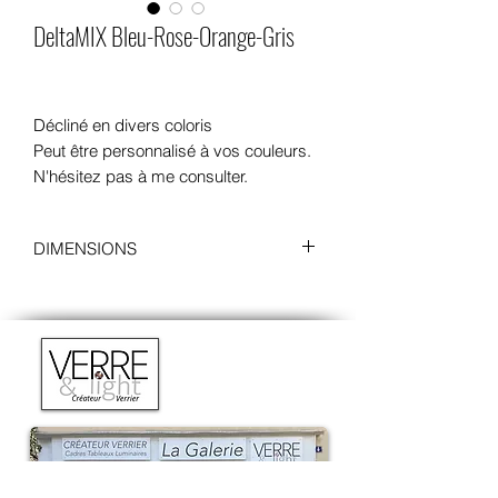
DeltaMIX Bleu-Rose-Orange-Gris
Décliné en divers coloris
Peut être personnalisé à vos couleurs.
N'hésitez pas à me consulter.
DIMENSIONS
Sans cadre
:
Longueur : 22 cm
Hauteur : 17 cm
Profondeur : 0.5 cm
Avec cadre
:
Longueur : 26,5 cm
Hauteur : 21,5 cm
Profondeur : 4,5 cm