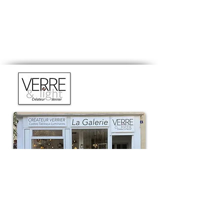
SHOWROOM
:
4 rue de Meudon
92130 ISSY-les-MOULINEAUX