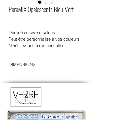
ParaMIX Opalescents Bleu-Vert
Décliné en divers coloris
Peut être personnalisé à vos couleurs.
N'hésitez pas à me consulter.
DIMENSIONS
Sans cadre
:
Longueur : 22 cm
Hauteur : 17 cm
Profondeur : 0.5 cm
Avec cadre
:
Longueur : 26,5 cm
Hauteur : 21,5 cm
Profondeur : 4,5 cm